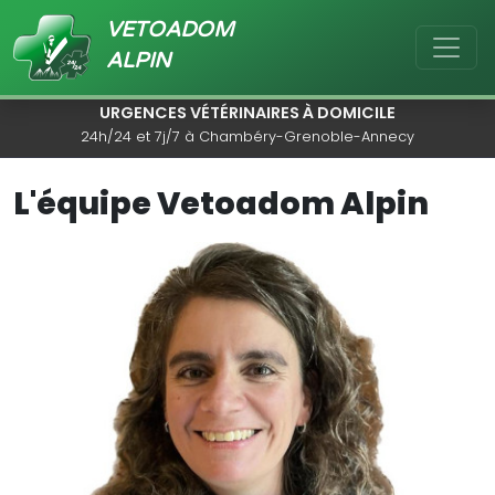
VETOADOM
ALPIN
URGENCES VÉTÉRINAIRES À DOMICILE
24h/24 et 7j/7 à Chambéry-Grenoble-Annecy
L'équipe Vetoadom Alpin